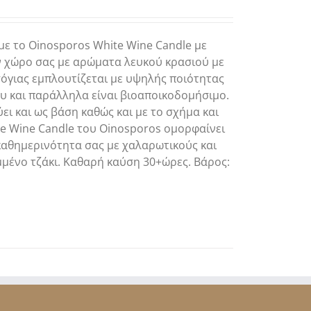
με το Oinosporos White Wine Candle με
ον χώρο σας με αρώματα λευκού κρασιού με
όγιας εμπλουτίζεται με υψηλής ποιότητας
ου και παράλληλα είναι βιοαποικοδομήσιμο.
ει και ως βάση καθώς και με το σχήμα και
te Wine Candle του Oinosporos ομορφαίνει
 καθημερινότητα σας με χαλαρωτικούς και
μμένο τζάκι. Καθαρή καύση 30+ώρες. Βάρος: