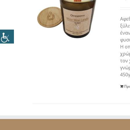
Αφεθ
ξύλι
ένα
φυσι
Η οπ
χρώμ
τον 
γνώρ
450γ
Προ