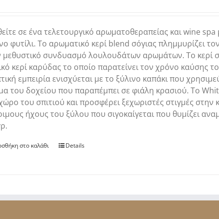
είτε σε ένα τελετουργικό αρωματοθεραπείας και wine spa 
νο φυτίλι. Το αρωματικό κερί blend σόγιας πλημμυρίζει τ
ν μεθυστικό συνδυασμό λουλουδάτων αρωμάτων. Το κερί σ
κό κερί καρύδας το οποίο παρατείνει τον χρόνο καύσης τ
τική εμπειρία ενισχύεται με το ξύλινο καπάκι που χρησιμεύ
α του δοχείου που παραπέμπει σε φιάλη κρασιού. Το Whi
χώρο του σπιτιού και προσφέρει ξεχωριστές στιγμές στην
ιμους ήχους του ξύλου που σιγοκαίγεται που θυμίζει ανα
ρ.
σθήκη στο καλάθι
Details