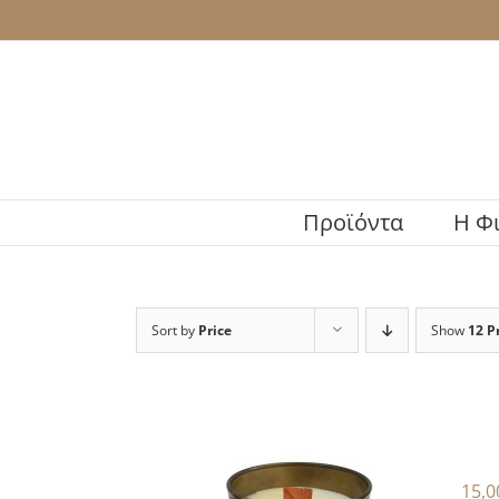
Skip
to
content
Προϊόντα
H Φ
Sort by
Price
Show
12 P
15,0