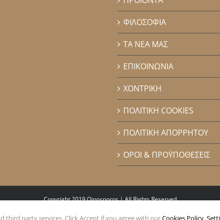
ΦΙΛΟΣΟΦΙΑ
ΤΑ ΝΕΑ ΜΑΣ
ΕΠΙΚΟΙΝΩΝΙΑ
ΧΟΝΤΡΙΚΗ
ΠΟΛΙΤΙΚΗ COOKIES
ΠΟΛΙΤΙΚΗ ΑΠΟΡΡΗΤΟΥ
ΟΡΟΙ & ΠΡΟΫΠΟΘΕΣΕΙΣ
Copyright 2019 Oinosporos | All Rights Reserved
 third party services. Click Accept if you agree with our
Cookies Policy
.
Sett
Facebook
Instagram
Pinterest