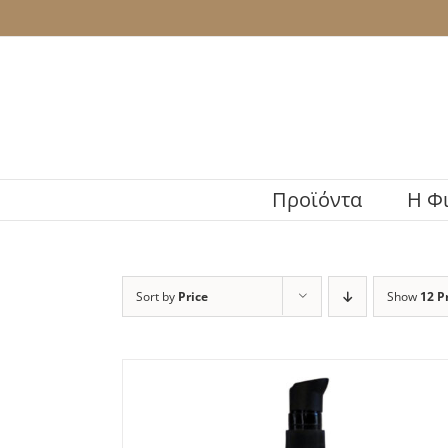
Skip
to
content
Προϊόντα
H Φ
Sort by
Price
Show
12 P