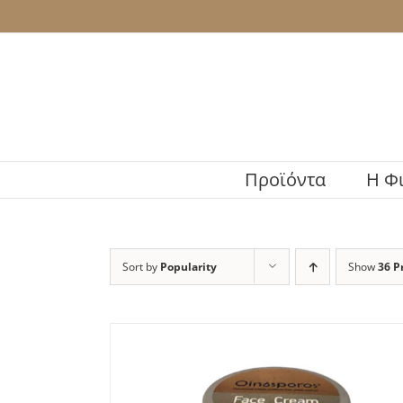
Skip
to
content
Προϊόντα
H Φ
Sort by
Popularity
Show
36 P