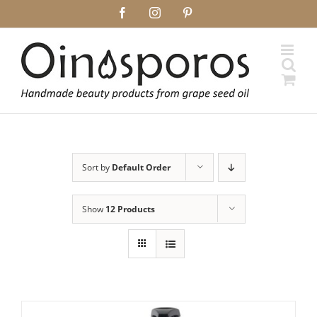
Skip
Facebook
Instagram
Pinterest
to
content
Sort by
Default Order
Show
12 Products