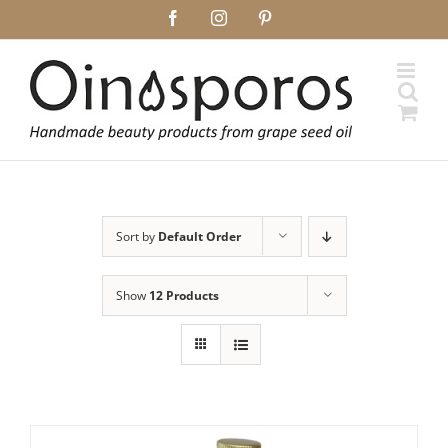
Skip
Facebook
Instagram
Pinterest
to
content
Sort by
Default Order
Show
12 Products