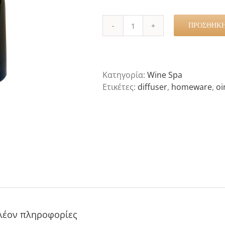
ΠΡΟΣΘΉΚΗ
White
Wine
Diffuser
100ml
Κατηγορία:
Wine Spa
ποσότητα
Ετικέτες:
diffuser
,
homeware
,
oi
λέον πληροφορίες