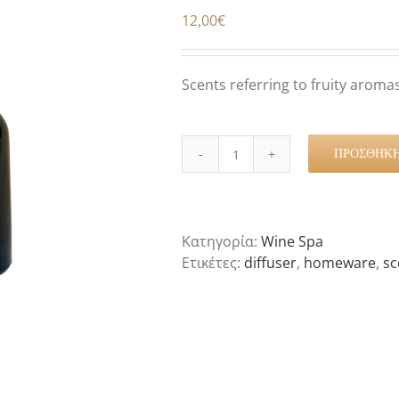
12,00
€
Scents referring to fruity aromas
ΠΡΟΣΘΉΚΗ
White
Wine
Diffuser
100ml
Κατηγορία:
Wine Spa
ποσότητα
Ετικέτες:
diffuser
,
homeware
,
sc