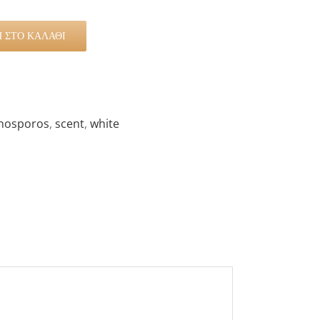
 ΣΤΟ ΚΑΛΆΘΙ
nosporos
,
scent
,
white