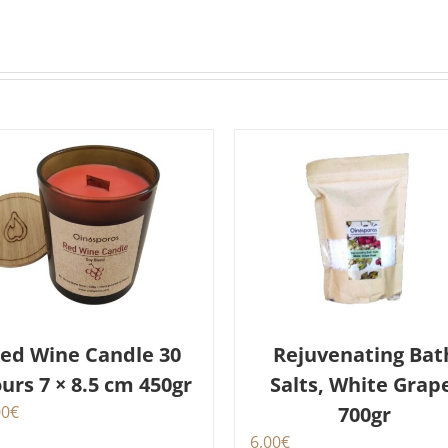
ed Wine Candle 30
Rejuvenating Bat
urs 7 × 8.5 cm 450gr
Salts, White Grap
00
€
700gr
6,00
€