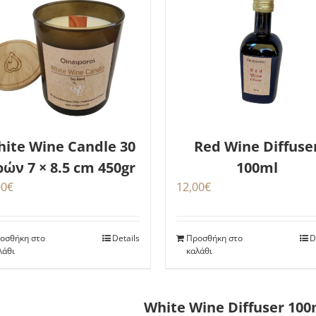
ite Wine Candle 30
Red Wine Diffuse
ών 7 × 8.5 cm 450gr
100ml
00
€
12,00
€
οσθήκη στο
Details
Προσθήκη στο
D
λάθι
καλάθι
White Wine Diffuser 100