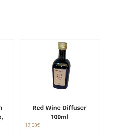
Red Wine Diffuser
h
100ml
e,
12,00
€