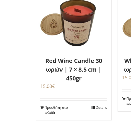
Red Wine Candle 30
Wh
ωρών | 7 × 8.5 cm |
ωρ
450gr
15,
15,00
€
Πρ
κα
Προσθήκη στο
Details
καλάθι